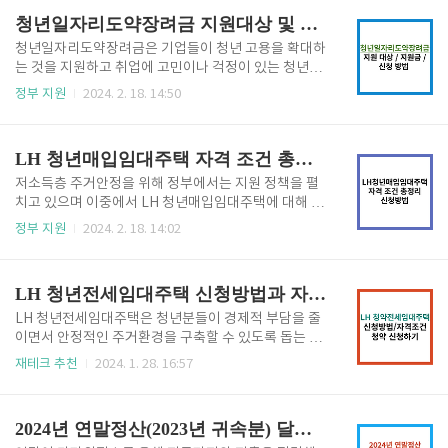
0만 원, 정부가 400만 원을 공동 적립하여 만기 시 1,20
주택이 무엇인지와 자격조건 및 거주기간 및 신청 방법
청년일자리도약장려금 지원대상 및 신청방법
0만 원을 받을 수..
에 대해서도 자세히 알아보도록 하겠습니다. LH 행복주
택이란? LH 행복주택은 청년 (19세~39세) 신혼부부 /
청년일자리도약장려금은 기업들이 청년 고용을 확대하
대학생 등 젊은 계층의 주거에 대한 불안을 해소하기 위
는 것을 지원하고 취업에 고민이나 걱정이 있는 청년들
해 국가 재정과 주택도시기금을 지원받아서 대중교통
의 취업을 촉진하고자 고용노동부에서 일자리 창출을
정부 지원
2024. 2. 18. 14:50
이 편리하고 직장과 주거지가 가까운 곳에 주변시세보
위해 기업에 인건비를 지원하는 제도입니다. 청년일자
다 저렴하게 공급하는 공공임대주택을 말합니다. LH 행
리도약장려금에 대한 자격 조건과 지원 내용 및 신청방
복주택은 젊은 세대의 주거 안정과 주거 복지 향상을 위
법에 대해서 자세히 알아보도록 하겠습니다. 청년일자
LH 청년매입임대주택 자격 조건 총정리 및 신청하기
한 지원 정책이며, 대..
리도약장려금이란? 청년일자리도약장려금은 5인 이상
우선지원대상 기업에서 취업애로청년을 정규직으로 채
저소득층 주거안정을 위해 정부에서는 지원 정책을 펼
용하고, 6개월 이상 고용을 유지하면 최장 2년간 최대
치고 있으며 이중에서 LH 청년매입임대주택에 대해 자
1,200만 원을 지원해 주는 사업입니다. (지식서비스산
세하게 알아보도록 하겠습니다. LH 청년매입임대주택
정부 지원
2024. 2. 18. 14:02
업, 미래유망기업, 고용위기지역 소재 기업 등은 5인 미
은 LH (한국토지주택공사)에서 시행하는 주거복지 사
만 기업도 가능합니다.) 청년일자리도약장려금은 중소
업으로서 주거 복지가 필요한 청년들에게 저렴하게 임
기업이거나 상시근로자수 요건을 충족한다면 우선지원
대해 주고 있으며, LH 청년매입임대주택에 대한 자세
LH 청년전세임대주택 신청방법과 자격조건 확인하고 청약 신청하기
대상기업에 해당되며, 우선지원대상기업인지 확인을..
한 자격 조건 및 신청 방법을 확인해 보시고 본인의 조
건에 맞는지 확인 후 혜택을 누리시기 바랍니다. LH 청
LH 청년전세임대주택은 청년분들이 경제적 부담을 줄
년매입임대란? LH 청년매입임대주택은 정부에서 목돈
이면서 안정적인 주거환경을 구축할 수 있도록 돕는 정
마련이 어려운 대학생이나 취업준비생 등 만 19세 ~ 39
부 지원 프로그램입니다. LH 청년전세임대주택의 핵심
재테크 추천
2024. 1. 28. 16:57
세까지의 청년을 위해 주거비 부담을 줄여주기 위해 LH
목적은 청년들이 사회에 첫발을 내디딜 때 겪는 주거 문
에서 직접 주택을 매입한 후에 상대적으로 저렴한 가격
제를 해소하고, 더 나은 삶의 질은 제공하는데 있습니
에 세입자에게 공급하는 주택 프로그램입니다. LH 청년
다. LH 청년전세임대주택의 신청방법과 조건을 알아보
2024년 연말정산(2023년 귀속분) 달라지는 점
매입임대주택은 보증금과 임대료..
고 신청하는 방법에 대해서도 함께 알아보도록 하겠습