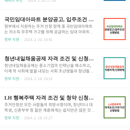
재테크 추천
2024. 2. 20. 17:38
세금을 내고 있는데 이를 원천징수라고 합니다. 회사에
지도 누릴 수 있는 개인형 퇴직연금 (IRP)의 상품 특징
서 미리 원천징수를 하는 이유 연말정산은 개개인마다
과 세액공제 및 연금 수령 방법과 수령 조건 등 개인형
부양가족 유무, 쓰는 돈의 액수, 각종 금융상품 가입여
퇴직연금 (IRP) 에 대해서 자세히 알아보도록 하겠습니
국민임대아파트 분양공고, 입주조건 및 신청방법
부 등에 따라 다양하게 다..
다. 개인형 퇴직연금 (IRP)이란? 개인형 퇴직연금 IRP
는 퇴직금 수령 목적과 더불어 노후 준비를 위한 연금이
정부에서 지원하는 주거 안정 정책 중 국민임대아파트
면서, 국가가 개인에게 안정적 노후 대비를 권장하기 위
는 저소득 무주택 가구를 위해 공급하는 임대 아파트로
해 매년 연말정산 세제 혜택까지 주는 상품으로, 나라에
서, 2년마다 재계약을 통해 최대 30년까지 거주할 수 있
정부 지원
2024. 2. 20. 16:41
서 권장하는 만큼 세제 혜택이 매우 큽니다. 개인형 퇴
도록 지원되는 주택 정책입니다. 국민임대아파트란 무
직연금 IRP는 1년에 최대 1800만 원까지 납입이 가능
엇인지 알아보고, 국민임대아파트 분양공고와 입주조
합니다. 이중에 900만 원까지만 세제 혜택이 적용됩니
건과 신청방법에 대해서 자세히 알아보도록 하겠습니
청년내일채움공제 자격 조건 및 신청 방법
다...
다. 국민임대아파트란? 국민임대아파트는 무주택 저소
득층의 주거안정을 도모하기 위해 한국토지주택공사
청년내일채움공제는 중소기업의 인력난을 해소하고,
또는 지방공사가 건설하여 공급하는 주택입니다. 국민
이제 막 사회에 발을 내딛는 사회 초년생들과 청년들의
임대주택 자세히 알아보기 국민임대아파트는 시세 대
초기경력 형성을 지원하려는 목적입니다. 청년내일채
정부 지원
2024. 2. 18. 16:33
비 저렴한 임대료로 30년간 장기간 동안 거주가 가능한
움공제는 청년·기업·정부 3자가 공동으로 돈을 적립해
장점이 있습니다. 아래의 버튼을 클릭하여 국민임대주
최대 1,200만 원과 이자까지 받을 수 있는 청년 지원사
택의 모집공고 및 지역별 임대주택을 알아보시기 바랍
업입니다. 청년내일채움공제의 자세한 내용은 아래에
LH 행복주택 자격 조건 및 청약 신청 방법
니다. 임대주택 모집공고 알아보기 지역별 임대주택 알
서 지원자격을 알아보고 신청해 보시기 바랍니다. 청년
아..
내일채움공제란? 청년내일채움공제는 청년 만 15세 이
주거안정은 모든 사람들의 희망사항이며, 청년이나 대
상 34세 이하의 청년이 중소기업에서 오래 일할 수 있
학생, 신혼부부 등 젊은 계층에게는 쉽지만은 않은 것이
도록, 노동시장 초기의 경력형성을 지원하기 위해서 5
사실입니다. 이에 따라 몇 년 전부터 정부에서 LH 행복
정부 지원
2024. 2. 18. 15:27
인이상 ~ 50인 미만의 제조업, 건설업종의 중소기업에
주택을 통해 이러한 계층들에게 안정적인 주거생활을
취업한 청년이 2년간 400만 원을 적립하면, 기업이 40
도모하기 위해 지원 정책을 펼치고 있습니다. LH 행복