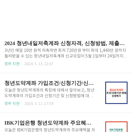
2024 청년내일저축계좌 신청자격, 신청방법, 제출서류 안내
3년간 매달 10만 원씩 저축하면 최저 720만원 부터 최대 1,440만 원까지
돌려받을 수 있는 청년내일저축계좌 신규모집이 5월 1일부터 24일까지 3
주간 진행됩니다. 청년내일저축계좌 가입은 방문없이 온라인을 통해 신청
정부 지원
2024. 5. 13. 22:07
이 가능하고, 혜택이 좋은 만큼 마감 일자가 가까워 질 수록 접수 지연으로
접수를 놓치실 수도 있으니 가입 조건이 맞다면 가급적 빨리 신청하시는
것이 안전합니다. 청년내일저축계좌를 통해 최대 1440만 원을 돌려받으
청년도약계좌 가입조건/신청기간/신청방법 확인하고 신청하기 (24년 최신)
실 수 있는 기회를 미루지 마시고 지금 바로 아래 버튼을 통해 신청 자격부
터 조회 후 대상에 해당된다면 가급적 빨리 신청하시어 기회를 놓치지 마
오늘은 청년도약계좌의 특징에 대해서 알아보고, 청년
시기 바랍니다. ※ 5월 21일까지가 신청기간이니 이 기회를 놓치지 마시
도약계좌의 가입조건과 신청기간 및 신청방법에 대해
고 목돈을 만드실 수 있는 기회를 꼭 챙기시기 바랍니다. 청년..
서 알아보도록 하겠습니다. 청년도약계좌는 2023년
정부 지원
2024. 3. 11. 17:59
정부에서 출시한 금융상품으로 청년들의 장기적인 자
산형성을 지원하기 위해 마련한 정책형 금융상품으
로, 일정한 가입조건을 충족하는 분들에게 정부기여금
IBK기업은행 청년도약계좌 주요혜택 총정리 및 신청방법
(공공재정지급금)이 지급되는 상품입니다. 특히, 24년
에 청년도약계좌 가입요건을 조정하고, 중도해지요건
오늘은 IBK기업은행의 청년도약계좌의 주요혜택을 자